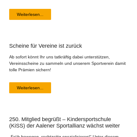
Weiterlesen...
Schei­ne für Ver­ei­ne ist zurück
Ab sofort könnt Ihr uns tatkräftig dabei unterstützen,
Vereinsscheine zu sammeln und unserem Sportverein damit
tolle Prämien sichern!
Weiterlesen...
250. Mit­glied begrüßt – Kin­der­sport­schu­le
(KiSS) der Aale­ner Spor­t­al­li­anz wächst weiter
„Früh bewegen, rechtzeitig spezialisieren!“ Unter diesem